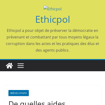
Passer
au
Ethicpol
contenu
Ethicpol a pour objet de préserver la démocratie en
prévenant et combattant par tous moyens légaux la
corruption dans les actes et les pratiques des élus et
des agents publics.
BRÈVES D'INFO
De quelles aides