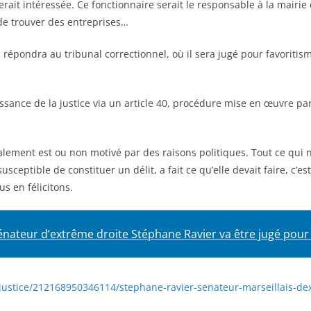
erait intéressée. Ce fonctionnaire serait le responsable à la mairie
 de trouver des entreprises…
épondra au tribunal correctionnel, où il sera jugé pour favoritis
aissance de la justice via un article 40, procédure mise en œuvre p
lement est ou non motivé par des raisons politiques. Tout ce qui n
sceptible de constituer un délit, a fait ce qu’elle devait faire, c’est-
us en félicitons.
énateur d’extrême droite Stéphane Ravier va être jugé pour
s-justice/212168950346114/stephane-ravier-senateur-marseillais-d