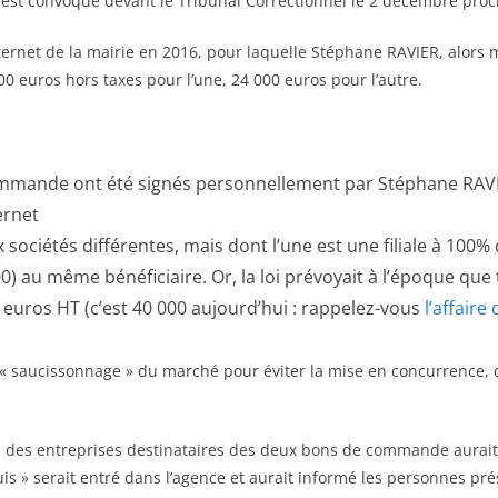
 il est convoqué devant le Tribunal Correctionnel le 2 décembre proc
nternet de la mairie en 2016, pour laquelle Stéphane RAVIER, alors 
 euros hors taxes pour l’une, 24 000 euros pour l’autre.
mmande ont été signés personnellement par Stéphane RAVIER
ernet
ciétés différentes, mais dont l’une est une filiale à 100% de
) au même bénéficiaire. Or, la loi prévoyait à l’époque que t
 euros HT (c’est 40 000 aujourd’hui : rappelez-vous
l’affaire
e « saucissonnage » du marché pour éviter la mise en concurrence, 
 des entreprises destinataires des deux bons de commande aurait 
 » serait entré dans l’agence et aurait informé les personnes prése